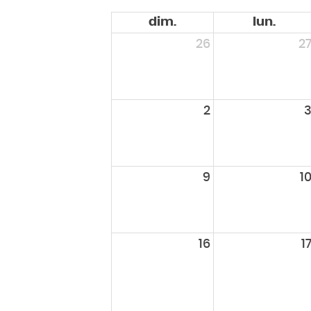
dim.
lun.
26
2
2
9
1
16
1