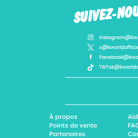
SUIVEZ-NO
Instagram@kwor
x@kworldoffici
Facebook@kworl
TikTok@kworldof
À propos
Aid
Points de vente
FA
Partenaires
Co