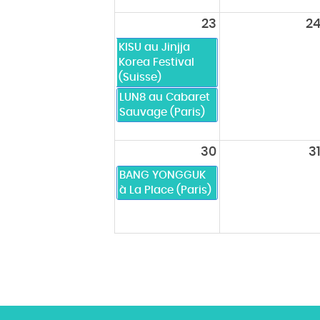
23
2
KISU au Jinjja
Korea Festival
(Suisse)
LUN8 au Cabaret
Sauvage (Paris)
30
3
BANG YONGGUK
à La Place (Paris)