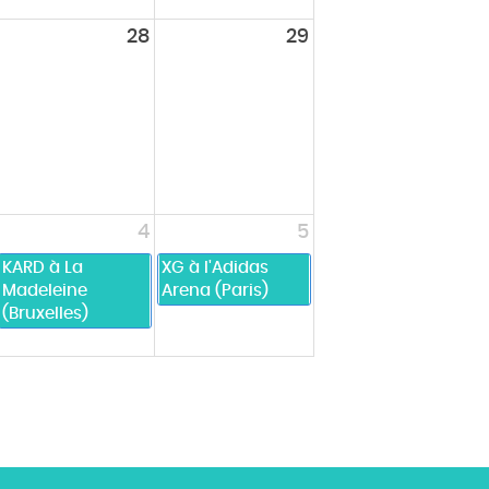
28
29
4
5
KARD à La
XG à l'Adidas
Madeleine
Arena (Paris)
(Bruxelles)