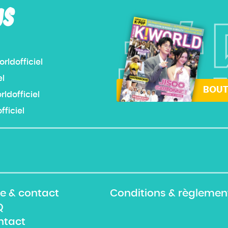
US
#
ldofficiel
el
BOUT
dofficiel
ficiel
e & contact
Conditions & règlemen
Q
ntact