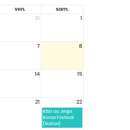
ven.
sam.
31
1
7
8
14
15
21
22
KISU au Jinjja
Korea Festival
(Suisse)