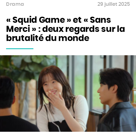
Drama
29 juillet 2025
BOUTIQUE
« Squid Game » et « Sans
Merci » : deux regards sur la
Rechercher
brutalité du monde
Rechercher
sur
le
site