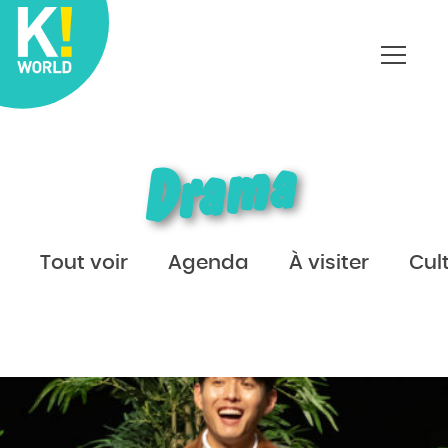
Affich
le
menu
Drama
Tout voir
Agenda
À visiter
Cul