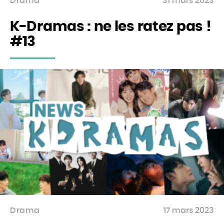
Drama
31 mars 2023
K-Dramas : ne les ratez pas !
#13
Drama
17 mars 2023