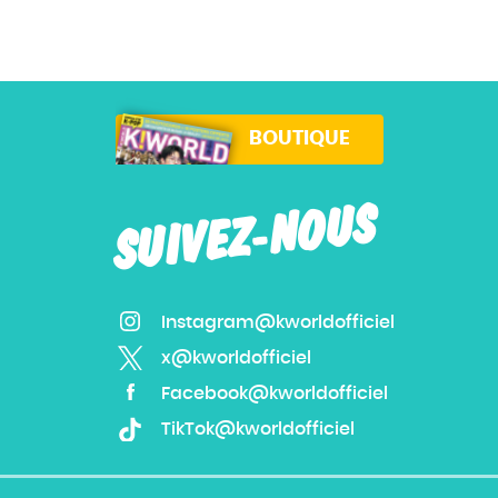
Accueil
Actu
Events
BOUTIQUE
Jeux
SUIVEZ-NOUS
Mag & livres
BOUTIQUE
Instagram@kworldofficiel
x@kworldofficiel
Rechercher
Rechercher
Facebook@kworldofficiel
sur
TikTok@kworldofficiel
le
site