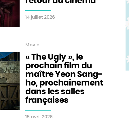
retour au cinéma
14 juillet 2026
Movie
« The Ugly », le
prochain film du
maître Yeon Sang-
ho, prochainement
dans les salles
françaises
15 avril 2026