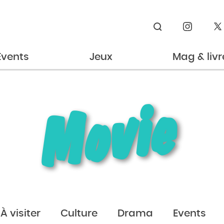
Rechercher
Events
Jeux
Mag & livr
Movie
À visiter
Culture
Drama
Events