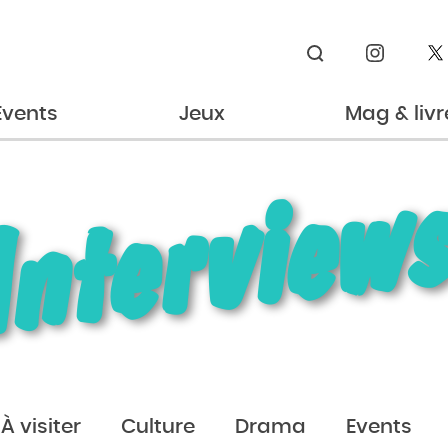
Rechercher
Events
Jeux
Mag & livr
Interview
À visiter
Culture
Drama
Events