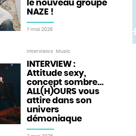
le nouveau groupe
NAZE !
7 mai 2026
Interviews
Music
INTERVIEW :
Attitude sexy,
concept sombre…
ALL(H)OURS vous
attire dans son
univers
démoniaque