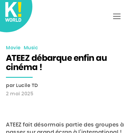
Affich
le
menu
Movie
Music
ATEEZ débarque enfin au
cinéma !
par Lucile TD
2 mai 2025
ATEEZ fait désormais partie des groupes à
passer sur grand écran à l’international !