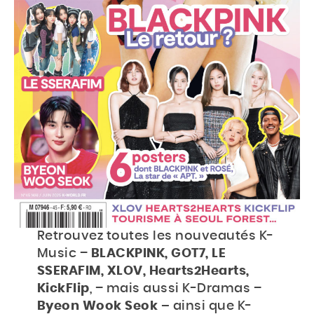
Accueil
Actu
Events
Jeux
Mag & livres
BOUTIQUE
Rechercher
Retrouvez toutes les nouveautés K-
Rechercher
sur
Music –
BLACKPINK, GOT7, LE
le
SSERAFIM, XLOV, Hearts2Hearts,
site
KickFlip
, – mais aussi K-Dramas –
Byeon Wook Seok –
ainsi que K-