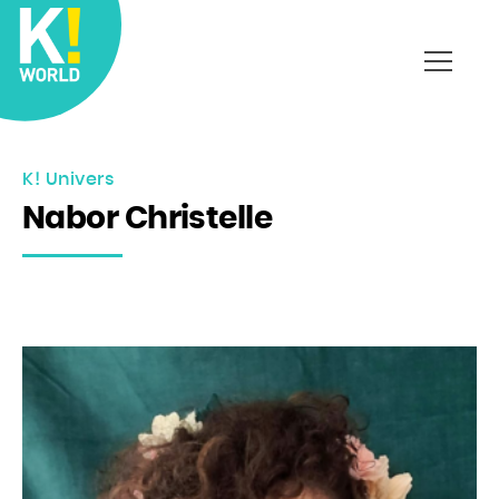
Affich
le
menu
K! Univers
Nabor Christelle