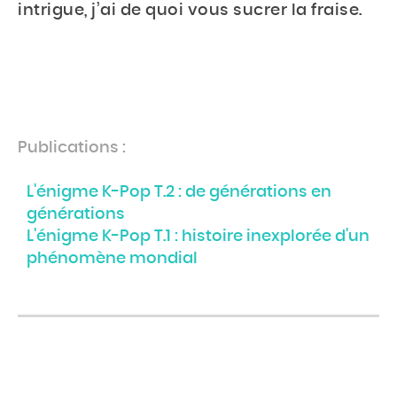
intrigue, j’ai de quoi vous sucrer la fraise.
BOUTIQUE
Rechercher
Rechercher
sur
Publications :
le
site
L'énigme K-Pop T.2 : de générations en
générations
L'énigme K-Pop T.1 : histoire inexplorée d'un
phénomène mondial