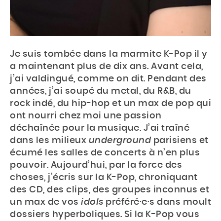
Je suis tombée dans la marmite K-Pop il y
a maintenant plus de dix ans. Avant cela,
j’ai valdingué, comme on dit. Pendant des
années, j’ai soupé du metal, du R&B, du
rock indé, du hip-hop et un max de pop qui
ont nourri chez moi une passion
Accueil
déchaînée pour la musique. J’ai traîné
dans les milieux
underground
parisiens et
Actu
écumé les salles de concerts à n’en plus
pouvoir. Aujourd’hui, par la force des
Events
choses, j’écris sur la K-Pop, chroniquant
Jeux
des CD, des clips, des groupes inconnus et
un max de vos
idols
préféré·e·s dans moult
Mag & livres
dossiers hyperboliques. Si la K-Pop vous