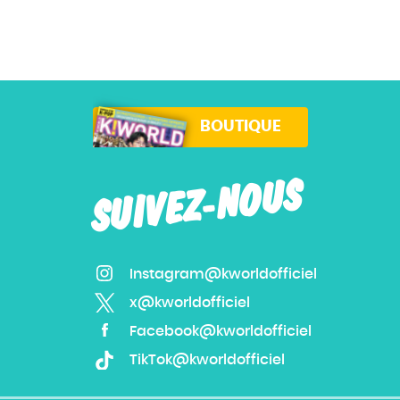
BOUTIQUE
SUIVEZ-NOUS
Instagram@kworldofficiel
x@kworldofficiel
Facebook@kworldofficiel
TikTok@kworldofficiel