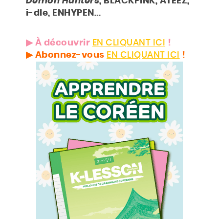
Demon Hunters
, BLACKPINK, ATEEZ,
BOUTIQUE
i-dle, ENHYPEN…
Rechercher
Rechercher
▶︎ À découvrir
EN CLIQUANT ICI
!
sur
▶︎ Abonnez-vous
EN CLIQUANT ICI
!
le
site