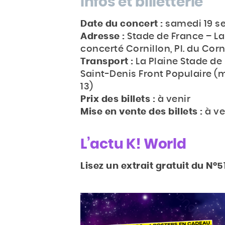
Infos et billetterie
Date du concert :
samedi 19 s
Adresse :
Stade de France – L
concerté Cornillon, Pl. du Cor
Transport :
La Plaine Stade de F
Saint-Denis Front Populaire (m
13)
Prix des billets :
à venir
Mise en vente des billets :
à ve
L’actu K! World
Lisez un extrait gratuit du N°5