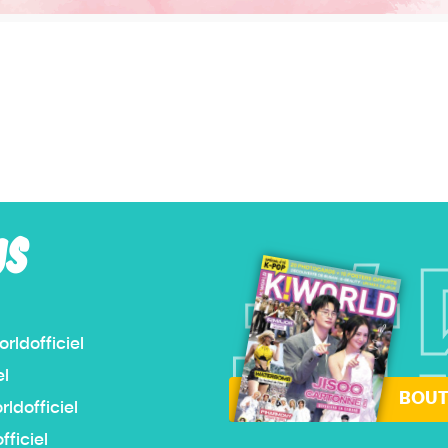
US
#
ldofficiel
el
BOUT
dofficiel
ficiel