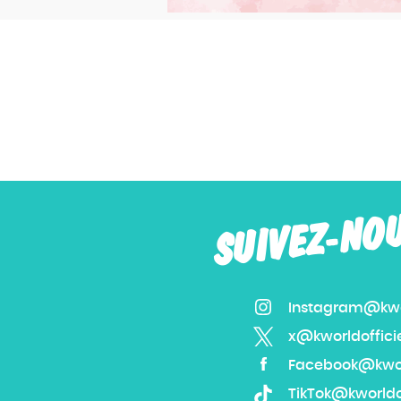
SUIVEZ-NO
Instagram@kwor
x@kworldoffici
Facebook@kworl
TikTok@kworldof