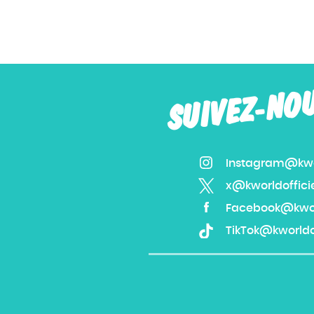
SUIVEZ-NO
Instagram@kwor
x@kworldoffici
Facebook@kworl
TikTok@kworldof