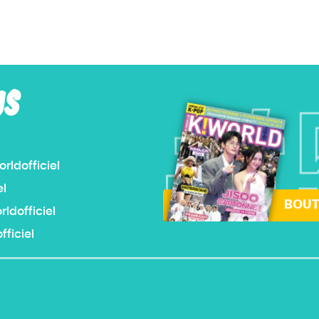
US
#
ldofficiel
el
BOUT
dofficiel
ficiel