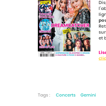
Di
l’a
lig
pou
Ret
sur
et 
Lis
cli
Tags :
Concerts
Gemini