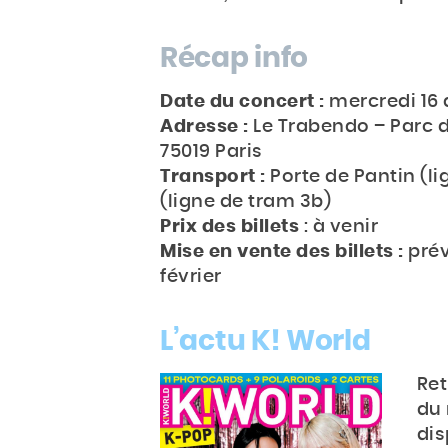
Récap info
Date du concert :
mercredi 16 
Adresse :
Le Trabendo – Parc de
75019 Paris
Transport :
Porte de Pantin (li
(ligne de tram 3b)
Prix des billets
: à venir
Mise en vente des billets :
prév
février
L’actu K! World
Re
du 
dis