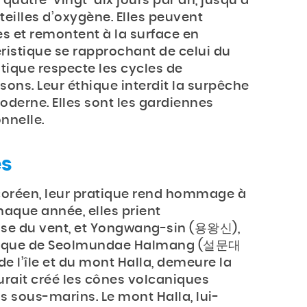
quatre-vingt-dix jours par an, jusqu’à
teilles d’oxygène. Elles peuvent
s et remontent à la surface en
éristique se rapprochant de celui du
atique respecte les cycles de
sons. Leur éthique interdit la surpêche
oderne. Elles sont les gardiennes
nnelle.
es
oréen, leur pratique rend hommage à
haque année, elles prient
e du vent, et Yongwang-sin (용왕신),
ythique de Seolmundae Halmang (설문대
e l’île et du mont Halla, demeure la
aurait créé les cônes volcaniques
 sous-marins. Le mont Halla, lui-