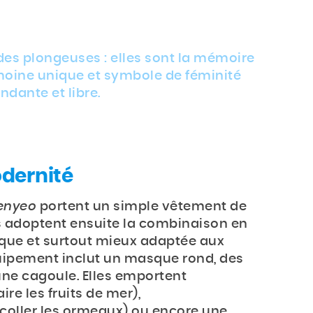
es plongeuses : elles sont la mémoire
imoine unique et symbole de féminité
ndante et libre.
odernité
enyeo
portent un simple vêtement de
es adoptent ensuite la combinaison en
ique et surtout mieux adaptée aux
uipement inclut un masque rond, des
 une cagoule. Elles emportent
ire les fruits de mer),
coller les ormeaux) ou encore une