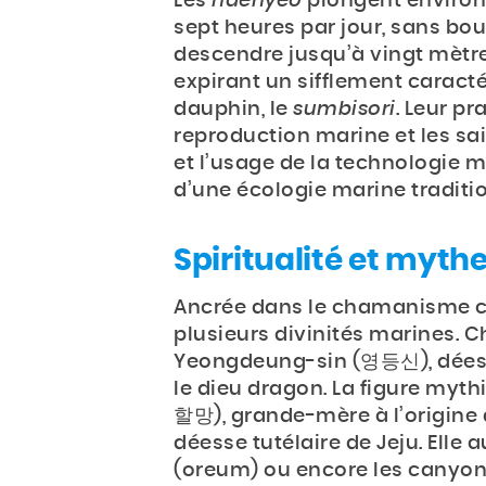
Les
haenyeo
plongent environ 
sept heures par jour, sans bou
descendre jusqu’à vingt mètre
expirant un sifflement caract
dauphin, le
sumbisori
. Leur pr
reproduction marine et les sai
et l’usage de la technologie m
d’une écologie marine traditio
Spiritualité et myth
Ancrée dans le chamanisme c
plusieurs divinités marines. C
Yeongdeung-sin (영등신), déess
le dieu dragon. La figure m
할망), grande-mère à l’origine d
déesse tutélaire de Jeju. Elle 
(oreum) ou encore les canyons