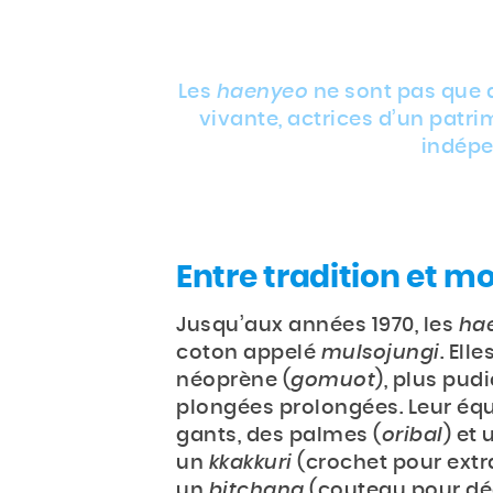
Les
haenyeo
ne sont pas que d
vivante, actrices d’un patr
indépe
Entre tradition et m
Jusqu’aux années 1970, les
ha
coton appelé
mulsojungi
. Ell
néoprène (
gomuot
), plus pud
plongées prolongées. Leur éq
gants, des palmes (
oribal
) et
un
kkakkuri
(crochet pour extra
un
bitchang
(couteau pour dé