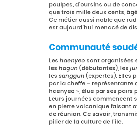
poulpes, d’oursins ou de conc
que trois mille deux cents, âgé
Ce métier aussi noble que rude,
est aujourd’hui menacé de dis
Communauté soudée
Les
haenyeo
sont organisées 
les
hagun
(débutantes), les
ju
les
sanggun
(expertes). Elles
par la cheffe – représentant
haenyeo », élue par ses pairs 
Leurs journées commencent s
en pierre volcanique faisant of
de réunion. Ce savoir, transmi
pilier de la culture de l’île.