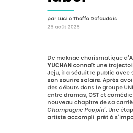
par Lucile Theffo Defaudais
25 août 2025
De maknae charismatique d’A.C
YUCHAN
connaît une trajectoir
Jeju, il a séduit le public av
son sourire solaire. Après avoir
des débuts dans le groupe UNB (
entre dramas, OST et comédies
nouveau chapitre de sa carriè
Champagne Poppin’
. Une éta
artiste accompli, prêt à s’imp