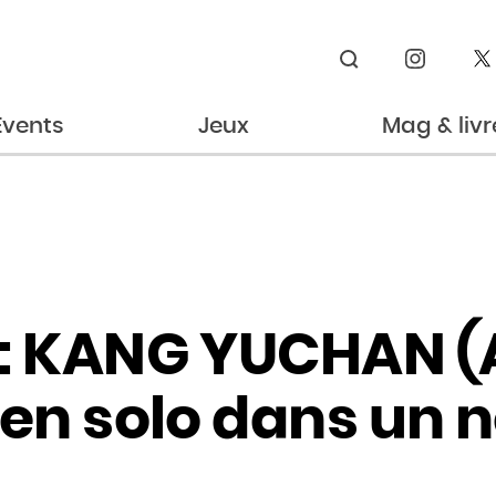
Rechercher
Events
Jeux
Mag & livr
: KANG YUCHAN (A
 en solo dans un