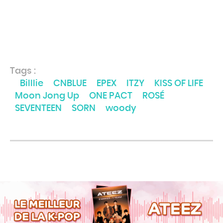
Tags :
Billlie
CNBLUE
EPEX
ITZY
KISS OF LIFE
Moon Jong Up
ONE PACT
ROSÉ
SEVENTEEN
SORN
woody