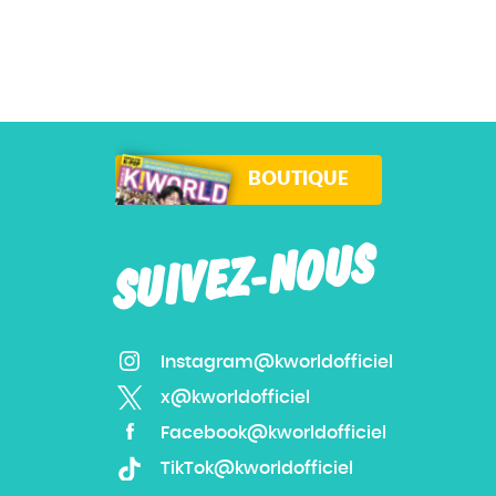
BOUTIQUE
SUIVEZ-NOUS
Instagram@kworldofficiel
x@kworldofficiel
Facebook@kworldofficiel
TikTok@kworldofficiel