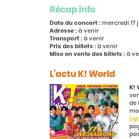
Récap info
Date du concert :
mercredi 17 
Adresse :
à venir
Transport :
à venir
Prix des billets :
à venir
Mise en vente des billets :
à ve
L’actu K! World
K!
ven
de 
mon
lig
pa
pas