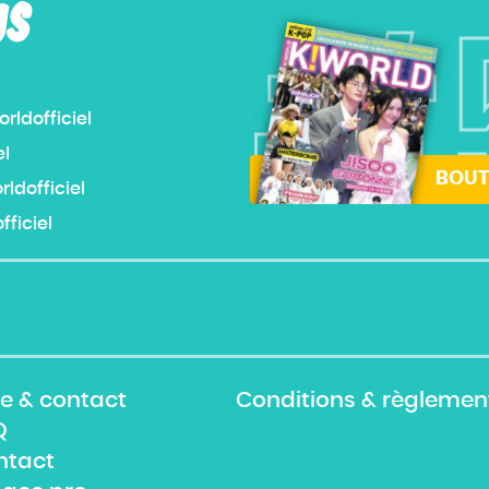
US
#
ldofficiel
el
BOUT
dofficiel
ficiel
e & contact
Conditions & règlemen
Q
ntact