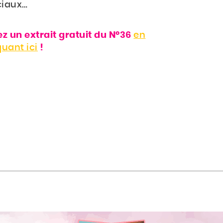
ciaux…
ez un extrait gratuit du N°36
en
quant ici
!