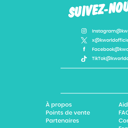
SUIVEZ-NO
Instagram@kwor
x@kworldoffici
Facebook@kworl
TikTok@kworldof
À propos
Aid
Points de vente
FA
Partenaires
Co