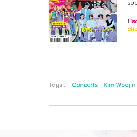
so
Lis
cli
Tags :
Concerts
Kim Woojin