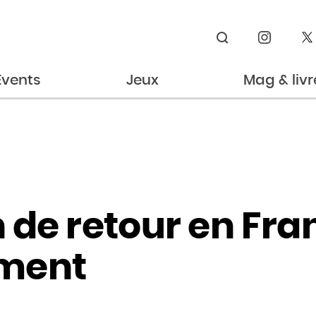
Rechercher
Events
Jeux
Mag & livr
 de retour en Fra
ment