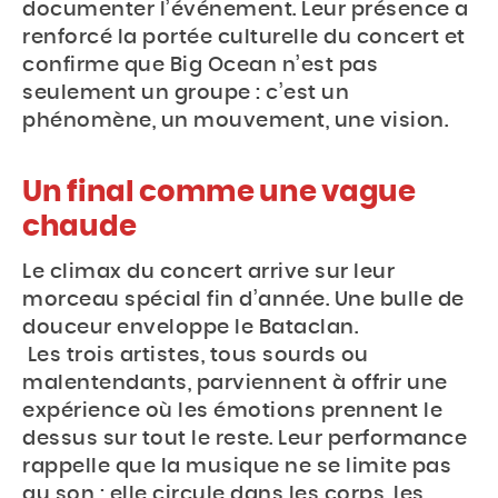
documenter l’événement. Leur présence a
renforcé la portée culturelle du concert et
confirme que Big Ocean n’est pas
Accueil
seulement un groupe : c’est un
phénomène, un mouvement, une vision.
Actu
Un final comme une vague
Events
chaude
Jeux
Le climax du concert arrive sur leur
Mag & livres
morceau spécial fin d’année. Une bulle de
douceur enveloppe le Bataclan.
Les trois artistes, tous sourds ou
BOUTIQUE
malentendants, parviennent à offrir une
expérience où les émotions prennent le
dessus sur tout le reste. Leur performance
Rechercher
rappelle que la musique ne se limite pas
Rechercher
sur
au son : elle circule dans les corps, les