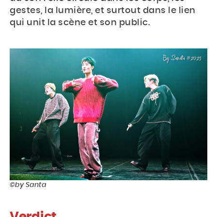
le
gestes, la lumière, et surtout dans le lien
site
qui unit la scène et son public.
©by Santa