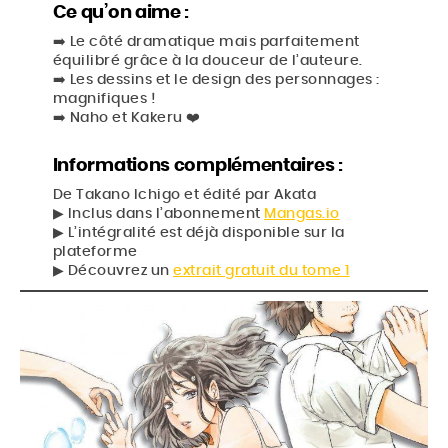
Events
Ce qu’on aime :
➡️ Le côté dramatique mais parfaitement
Jeux
équilibré grâce à la douceur de l’auteure.
➡️ Les dessins et le design des personnages :
Mag & livres
magnifiques !
➡️ Naho et Kakeru ❤️
Informations complémentaires :
BOUTIQUE
De Takano Ichigo et édité par Akata
▶︎ Inclus dans l’abonnement
Mangas.io
▶︎ L’intégralité est déjà disponible sur la
Rechercher
Rechercher
plateforme
sur
▶︎ Découvrez un
extrait gratuit du tome 1
le
site