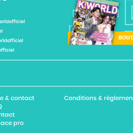
#
ldofficiel
el
BOUT
dofficiel
ficiel
e & contact
Conditions & règlemen
Q
ntact
pace pro