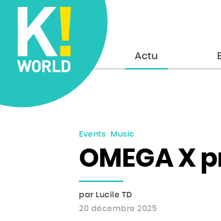
Accueil
Actu
Events
Music
OMEGA X p
par Lucile TD
20 décembre 2025