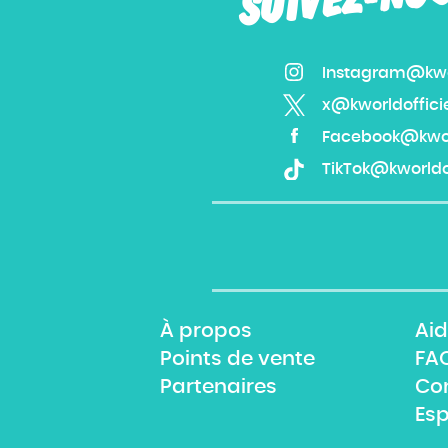
Instagram@kwor
x@kworldoffici
Facebook@kworl
TikTok@kworldof
À propos
Aid
Points de vente
FA
Partenaires
Co
Es