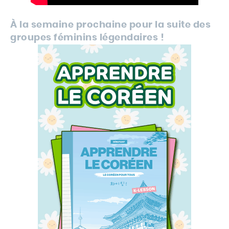
À la semaine prochaine pour la suite des
groupes féminins légendaires !