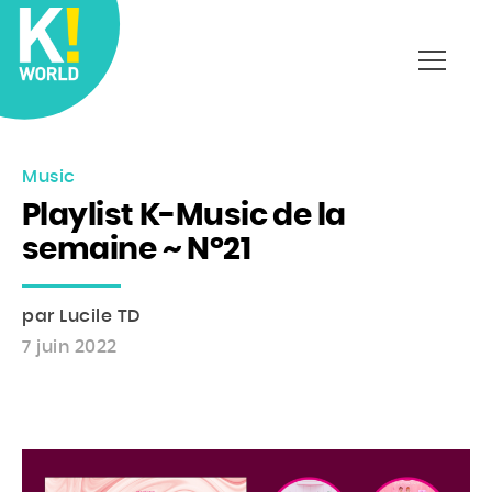
Affich
le
menu
Music
Playlist K-Music de la
semaine ~ N°21
par Lucile TD
7 juin 2022