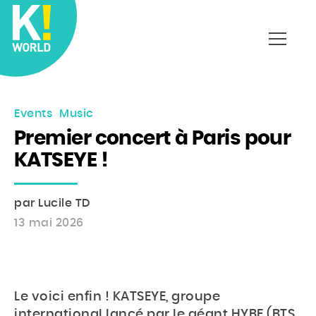
Affich
le
menu
Events
Music
Premier concert à Paris pour
KATSEYE !
par Lucile TD
13 mai 2026
Le voici enfin ! KATSEYE, groupe
international lancé par le géant HYBE (BTS,