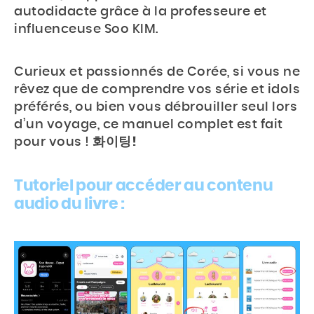
autodidacte grâce à la professeure et
Accueil
influenceuse Soo KIM.
Actu
Curieux et passionnés de Corée, si vous ne
rêvez que de comprendre vos série et idols
Events
préférés, ou bien vous débrouiller seul lors
Jeux
d’un voyage, ce manuel complet est fait
pour vous !
화이팅!
Mag & livres
Tutoriel pour accéder au contenu
audio du livre :
BOUTIQUE
Rechercher
Rechercher
sur
le
site