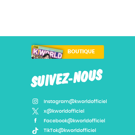
BOUTIQUE
SUIVEZ-NOUS
Instagram@kworldofficiel
x@kworldofficiel
Facebook@kworldofficiel
TikTok@kworldofficiel