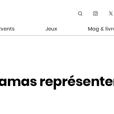
Rechercher
Events
Jeux
Mag & livr
amas représenten