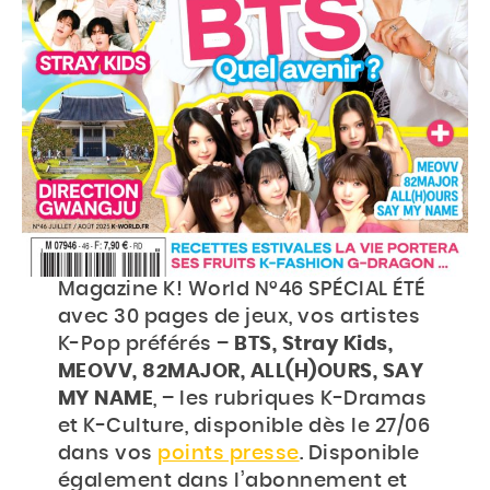
BOUTIQUE
Rechercher
Rechercher
sur
le
site
Magazine K! World N°46 SPÉCIAL ÉTÉ
avec 30 pages de jeux, vos artistes
K-Pop préférés –
BTS, Stray Kids,
MEOVV, 82MAJOR, ALL(H)OURS, SAY
MY NAME
, – les rubriques K-Dramas
et K-Culture, disponible dès le 27/06
dans vos
points presse
. Disponible
également dans l’abonnement et