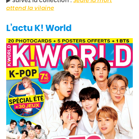
▶︎ Suivez la collection :
Seule la mort
attend la vilaine
L’actu K! World
Accueil
Actu
Events
Jeux
Mag & livres