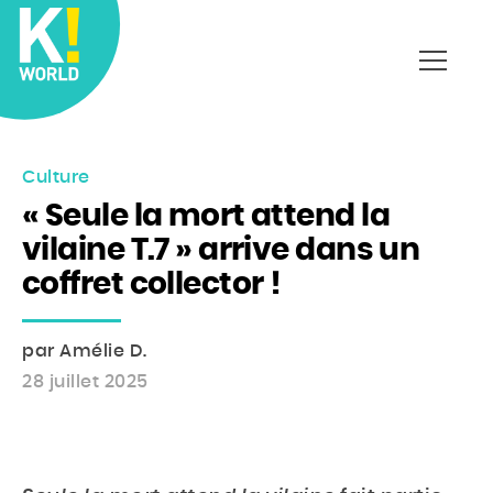
Affich
le
menu
Culture
« Seule la mort attend la
vilaine T.7 » arrive dans un
coffret collector !
par Amélie D.
28 juillet 2025