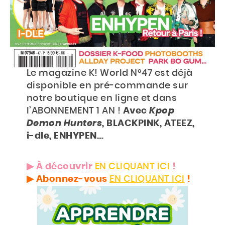
Accueil
Actu
Le magazine K! World N°47 est déjà
disponible en pré-commande sur
Events
notre boutique en ligne et dans
l’ABONNEMENT 1 AN !
Avec
Kpop
Jeux
Demon Hunters
, BLACKPINK, ATEEZ,
i-dle, ENHYPEN…
Mag & livres
▶︎ À découvrir
EN CLIQUANT ICI
!
BOUTIQUE
▶︎ Abonnez-vous
EN CLIQUANT ICI
!
Rechercher
Rechercher
sur