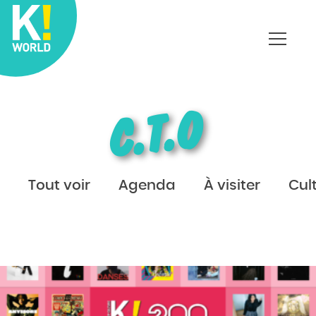
Affich
le
menu
C.T.O
Tout voir
Agenda
À visiter
Cul