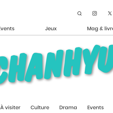
Rechercher
Events
Jeux
Mag & livr
CHANHY
À visiter
Culture
Drama
Events