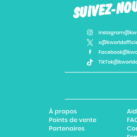
SUIVEZ-NO
Instagram@kwor
x@kworldoffici
Facebook@kworl
TikTok@kworldof
À propos
Aid
Points de vente
FA
Partenaires
Co