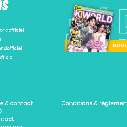
US
#
ldofficiel
el
BOUT
dofficiel
ficiel
e & contact
Conditions & règlemen
Q
ntact