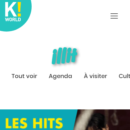
Affich
le
menu
illit
Tout voir
Agenda
À visiter
Cul