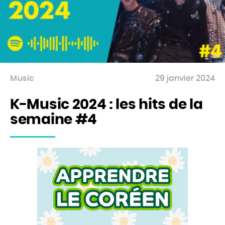
Music
29 janvier 2024
K-Music 2024 : les hits de la
Accueil
semaine #4
Actu
Events
Jeux
Mag & livres