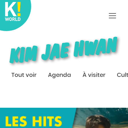
Affich
le
menu
KIM JAE HWAN
Tout voir
Agenda
À visiter
Cul