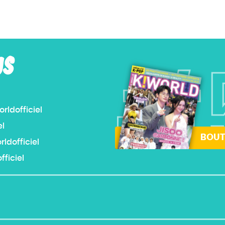
US
#
ldofficiel
el
BOUT
dofficiel
ficiel