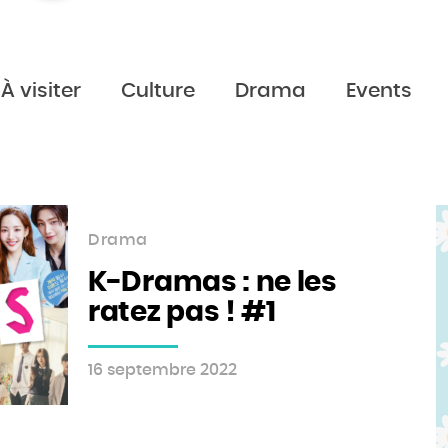
À visiter
Culture
Drama
Events
Drama
K-Dramas : ne les
ratez pas ! #1
16 septembre 2022