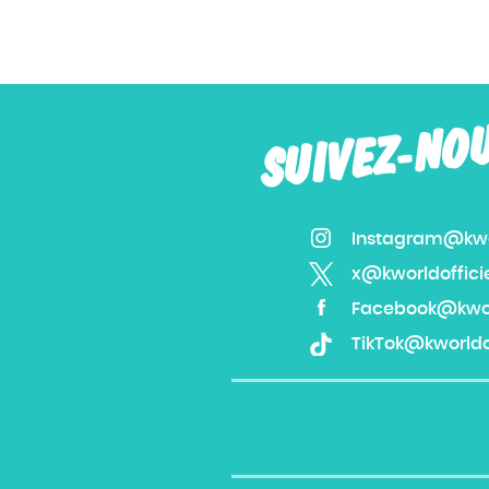
SUIVEZ-NO
Instagram@kwor
x@kworldoffici
Facebook@kworl
TikTok@kworldof