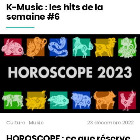
K-Music : les hits de la
Accueil
semaine #6
Actu
Events
Jeux
Mag & livres
BOUTIQUE
Rechercher
Rechercher
sur
Culture
Music
23 décembre 2022
le
site
HOROSCOPE : ce que réserve