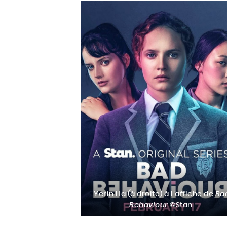
Yerin Ha (à droite) à l’affiche de
Ba
Behaviour
©Stan.