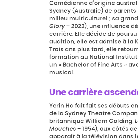
Comédienne d’origine australie
Sydney (Australie) de parents
milieu multiculturel ; sa gra
Glory
– 2022), une influence d
carrière. Elle décide de pours
audition, elle est admise à la
Trois ans plus tard, elle retou
formation au National Institut
un « Bachelor of Fine Arts » a
musical.
Une carrière ascen
Yerin Ha fait fait ses débuts 
de la Sydney Theatre Company
britannique William Golding,
L
Mouches –
1954), aux côtés de
apparaît à la télévision dans l