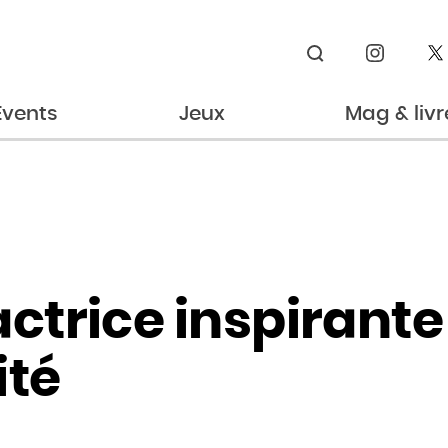
Rechercher
Events
Jeux
Mag & livr
’actrice inspirant
ité