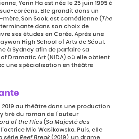
nne, Yerin Ha est née le 25 juin 1995 à
 sud-coréens. Elle grandit dans un
nd-mère, Son Sook, est comédienne (
The
éterminante dans son choix de
uivre ses études en Corée. Après une
 Kaywon High School of Arts de Séoul.
rne à Sydney afin de parfaire sa
 of Dramatic Art (NIDA) où elle obtient
vec une spécialisation en théâtre
dante
en 2019 au théâtre dans une production
 tiré du roman de l’auteur
ord of the Flies
(
Sa Majesté des
 l’actrice Mia Wasikowska. Puis, elle
a série
Reef Break
(2019), un drame