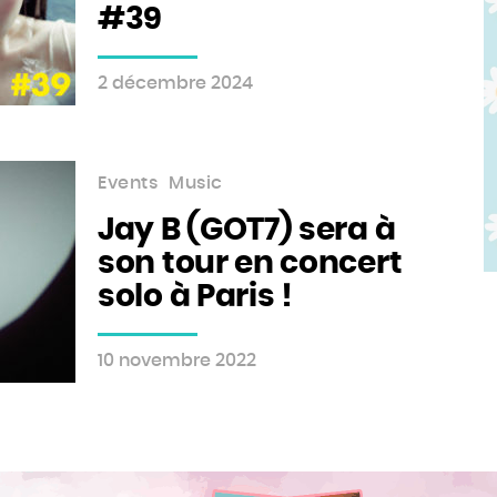
#39
2 décembre 2024
Events
Music
Jay B (GOT7) sera à
son tour en concert
solo à Paris !
10 novembre 2022