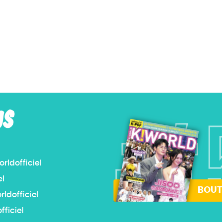
US
#
ldofficiel
el
BOUT
dofficiel
ficiel