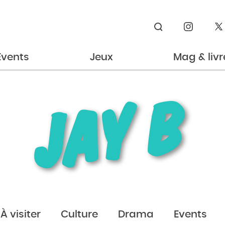
Rechercher
Events
Jeux
Mag & livr
JAY B
À visiter
Culture
Drama
Events