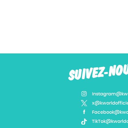
SUIVEZ-NO
Instagram@kwor
x@kworldoffici
Facebook@kworl
TikTok@kworldof