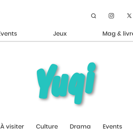
Rechercher
Events
Jeux
Mag & livr
Yuqi
À visiter
Culture
Drama
Events