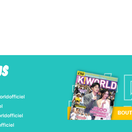
US
#
ldofficiel
el
BOUT
dofficiel
ficiel