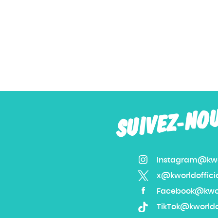
SUIVEZ-NO
Instagram@kwor
x@kworldoffici
Facebook@kworl
TikTok@kworldof