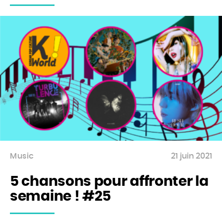
BOUTIQUE
Rechercher
Rechercher
sur
le
site
Music
21 juin 2021
5 chansons pour affronter la
semaine ! #25