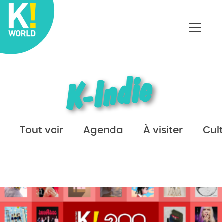
Affich
le
menu
K-Indie
Tout voir
Agenda
À visiter
Cul