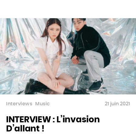
Accueil
Actu
Events
Interviews
Music
21 juin 2021
Jeux
INTERVIEW : L’invasion
Mag & livres
D’allant !